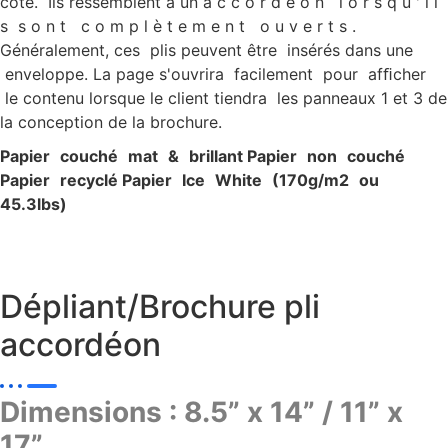
côté. Ils ressemblent à un a c c o r d é o n l o r s q u ' i l
s s o n t c o m p l è t e m e n t o u v e r t s .
Généralement, ces plis peuvent être insérés dans une
enveloppe. La page s'ouvrira facilement pour afﬁcher
le contenu lorsque le client tiendra les panneaux 1 et 3 de
la conception de la brochure.
P
apier c
ouché ma
t & brillan
t P
apier non c
ouché
P
apier recyclé P
apier Ic
e W
hite (170g/
m
2
ou
45.3lbs)
Dépliant/Brochure pli
accordéon
Dimensions : 8.5” x 14” / 11” x
17”