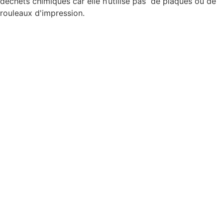
déchets chimiques car elle n’utilise pas de plaques ou de
rouleaux d'impression.