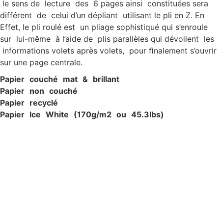
le sens de lecture des 6 pages ainsi constituées sera
différent de celui d’un dépliant utilisant le pli en Z. En
Effet, le pli roulé est un pliage sophistiqué qui s’enroule
sur lui-même à l’aide de plis parallèles qui dévoilent les
informations volets après volets, pour ﬁnalement s’ouvrir
sur une page centrale.
P
apier c
ouché ma
t & brillan
t
P
apier non c
ouché
P
apier recyclé
P
apier Ic
e W
hite (170g/
m
2
ou 45.3lbs)