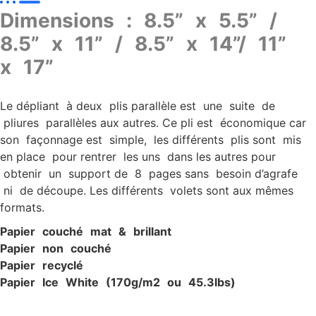
Dimensions : 8.5” x 5.5” /
8.5” x 11” / 8.5” x 14”/ 11”
x 17”
Le dépliant à deux plis parallèle est une suite de
pliures parallèles aux autres. Ce pli est économique car
son façonnage est simple, les différents plis sont mis
en place pour rentrer les uns dans les autres pour
obtenir un support de 8 pages sans besoin d’agrafe
ni de découpe. Les différents volets sont aux mêmes
formats.
P
apier c
ouché ma
t & brillan
t
P
apier non c
ouché
P
apier recyclé
P
apier Ic
e W
hite (170g/
m
2
ou 45.3lbs)