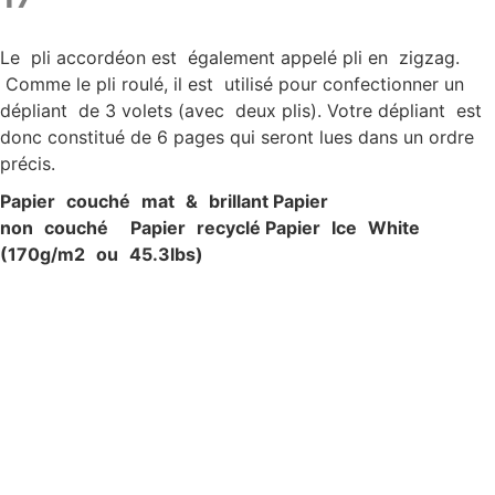
Le pli accordéon est également appelé pli en zigzag.
Comme le pli roulé, il est utilisé pour confectionner un
dépliant de 3 volets (avec deux plis). Votre dépliant est
donc constitué de 6 pages qui seront lues dans un ordre
précis.
P
apier c
ouché ma
t & brillan
t P
apier
non c
ouché
P
apier recyclé P
apier Ic
e W
hite
(170g/
m
2
ou 45.3lbs)