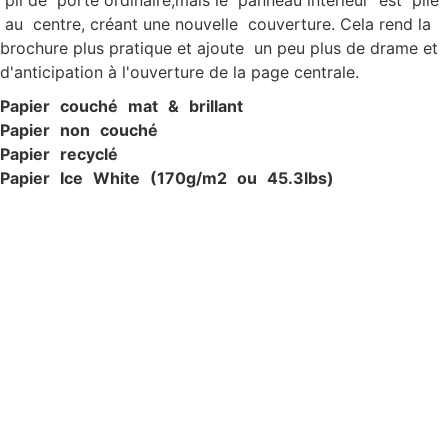
pli de porte ordinaire,mais le panneau intérieur est plié
au centre, créant une nouvelle couverture. Cela rend la
brochure plus pratique et ajoute un peu plus de drame et
d'anticipation à l'ouverture de la page centrale.
P
apier c
ouché ma
t & brillan
t
P
apier non c
ouché
P
apier recyclé
P
apier Ic
e W
hite (170g/
m
2
ou 45.3lbs)