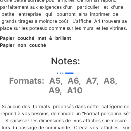
d'une petite surface pour afﬁcher. Ce format répond
parfaitement aux exigences d'un particulier et d'une
petite entreprise qui pourront ainsi imprimer de
grands tirages à moindre coût. L'afﬁche A4 trouvera sa
place sur les poteaux comme sur les murs et les vitrines.
P
apier c
ouché ma
t & brillan
t
P
apier non c
ouché
Notes:
Formats: A5, A6, A7, A8,
A9, A10
Si aucun des formats proposés dans cette catégorie ne
répond à vos besoins, demandez un "Format personnalisé"
et saisissez les dimensions de vos afﬁches sur-mesure
lors du passage de commande. Créez vos afﬁches sur