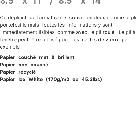
8.5” x 11” / 8.5” x 14”
Ce dépliant de format carré s’ouvre en deux comme le pli
portefeuille mais toutes les informations y sont
immédiatement lisibles comme avec le pli roulé. Le pli à
fenêtre peut être utilisé pour les cartes de vœux par
exemple.
P
apier c
ouché ma
t & brillan
t
P
apier non c
ouché
P
apier recyclé
P
apier Ic
e W
hite (170g/
m
2
ou 45.3lbs)