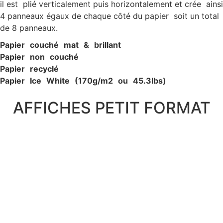
il est plié verticalement puis horizontalement et crée ainsi
4 panneaux égaux de chaque côté du papier soit un total
de 8 panneaux.
P
apier c
ouché ma
t & brillan
t
P
apier non c
ouché
P
apier recyclé
P
apier Ic
e W
hite (170g/
m
2
ou 45.3lbs)
AFFICHES PETIT FORMAT