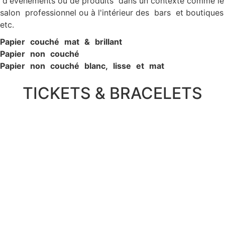
d'événements ou de produits dans un contexte comme le
salon professionnel ou à l'intérieur des bars et boutiques
etc.
P
apier c
ouché ma
t & brillan
t
P
apier non c
ouché
P
apier non c
ouché blanc, lisse e
t ma
t
TICKETS & BRACELETS