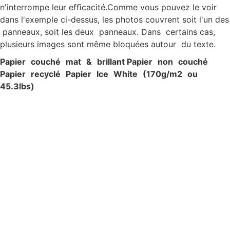
n'interrompe leur efﬁcacité.Comme vous pouvez le voir
dans l'exemple ci-dessus, les photos couvrent soit l'un des
panneaux, soit les deux panneaux. Dans certains cas,
plusieurs images sont même bloquées autour du texte.
P
apier c
ouché ma
t & brillan
t P
apier non c
ouché
P
apier recyclé P
apier Ic
e W
hite (170g/
m
2
ou
45.3lbs)