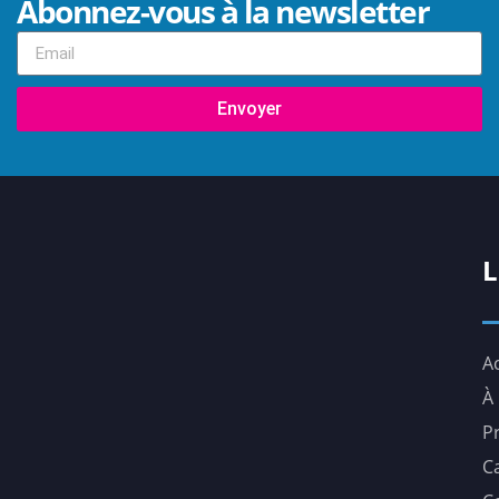
Abonnez-vous à la newsletter
Envoyer
L
A
À
Pr
C