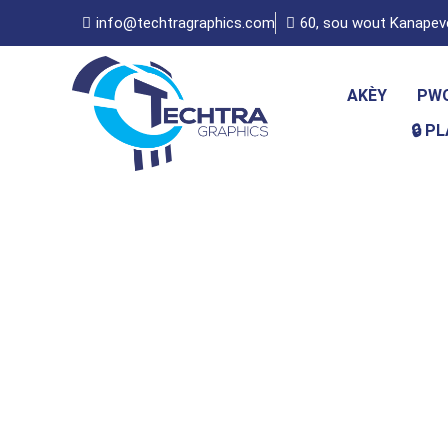
info@techtragraphics.com
60, sou wout Kanapevè
AKÈY
PWO
🔒 