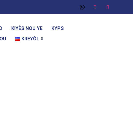
D
KIYÈS NOU YE
KYPS
NOU
KREYÒL