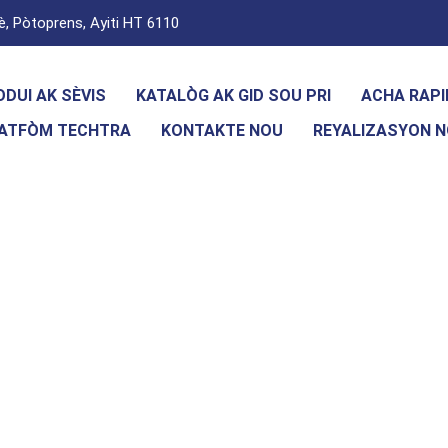
, Pòtoprens, Ayiti HT 6110
DUI AK SÈVIS
KATALÒG AK GID SOU PRI
ACHA RAPI
PLATFÒM TECHTRA
KONTAKTE NOU
REYALIZASYON 