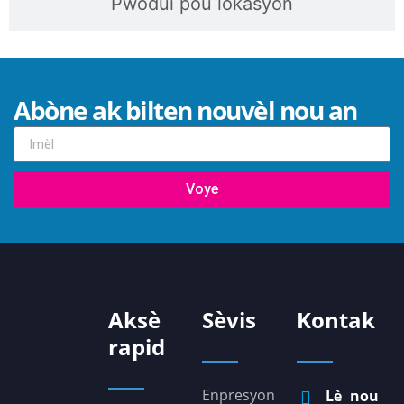
Pwodui pou lokasyon
Abòne ak bilten nouvèl nou an
Voye
Aksè
Sèvis
Kontak
rapid
Enpresyon
Lè nou