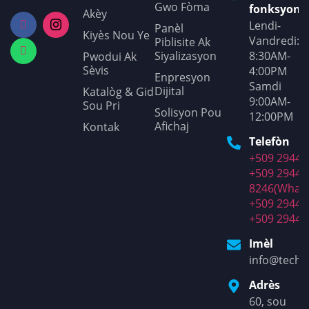
Gwo Fòma
fonksyone
Akèy
Lendi-
Panèl
Kiyès Nou Ye
Vandredi:
Piblisite Ak
Siyalizasyon
8:30AM-
Pwodui Ak
Sèvis
4:00PM
Enpresyon
Samdi
Dijital
Katalòg & Gid
9:00AM-
Sou Pri
Solisyon Pou
12:00PM
Afichaj
Kontak
Telefòn
+509 2944-
+509 2944-
8246(What
+509 2944-
+509 2944-
Imèl
info@techt
Adrès
60, sou