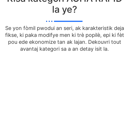
la ye?
Se yon fòmil pwodui an seri, ak karakteristik deja
fikse, ki paka modifye men ki trè popilè, epi ki fèt
pou ede ekonomize tan ak lajan. Dekouvri tout
avantaj kategori sa a an detay isit la.
Enpresyon gwo fòma – Solisyon pou
Afichaj