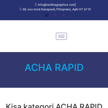
info@techtragraphics.com
60, sou wout Kanapevè, Pòtoprens, Ayiti HT 6110
ACHA RAPID
Kisa kategori ACHA RAPID